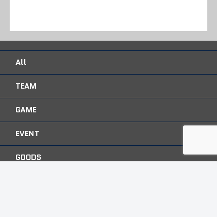
All
TEAM
GAME
EVENT
GOODS
FAN CLUB
COMMUNITY