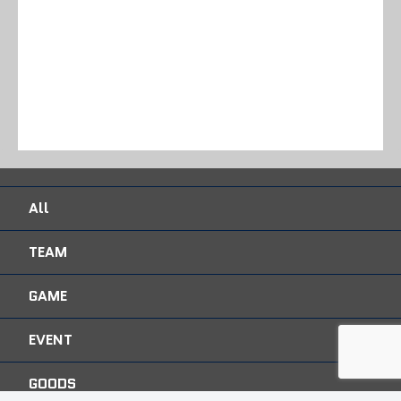
All
TEAM
GAME
EVENT
GOODS