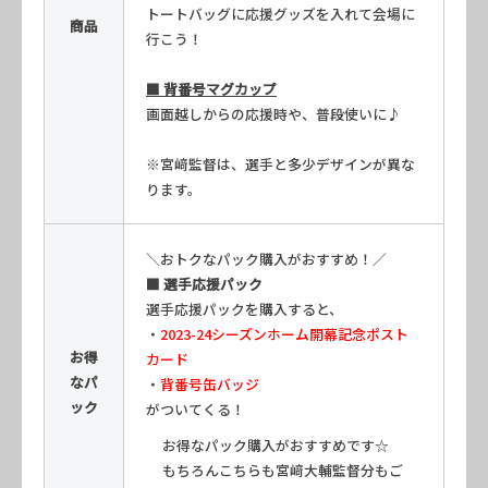
トートバッグに応援グッズを入れて会場に
商品
行こう！
■ 背番号マグカップ
画面越しからの応援時や、普段使いに♪
※宮﨑監督は、選手と多少デザインが異な
ります。
＼おトクなパック購入がおすすめ！／
■ 選手応援パック
選手応援パックを購入すると、
・
2023-24シーズンホーム開幕記念ポスト
お得
カード
なパ
・
背番号缶バッジ
ック
がついてくる！
お得なパック購入がおすすめです☆
もちろんこちらも宮﨑大輔監督分もご