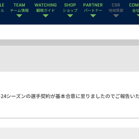
LE
TEAM
WATCHING
SHOP
PARTNER
CSR
COM
ール
チーム情報
観戦ガイド
ショップ
パートナー
地域貢献
会
3-24シーズンの選手契約が基本合意に至りましたのでご報告い