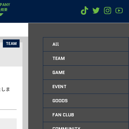
PANY
社概要
TEAM
All
TEAM
GAME
EVENT
たしま
GOODS
FAN CLUB
COMMUNITY