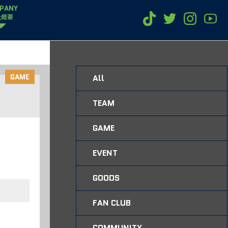
PANY
社概要
GAME
All
TEAM
GAME
EVENT
GOODS
FAN CLUB
COMMUNITY