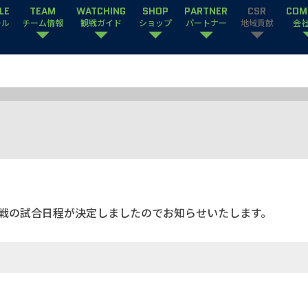
LE
TEAM
WATCHING
SHOP
PARTNER
CSR
COM
ール
チーム情報
観戦ガイド
ショップ
パートナー
地域貢献
会
ブ戦の試合日程が決定しましたのでお知らせいたします。