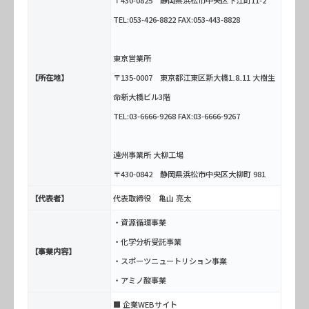
TEL:053-426-8822 FAX:053-443-8828
東京営業所
【所在地】
〒135-0007 東京都江東区新大橋1₋8₋11 大樹生
命新大橋ビル3階
TEL:03-6666-9268 FAX:03-6666-9267
遠州事業所 大柳工場
〒430-0842 静岡県浜松市中央区大柳町 981
【代表者】
代表取締役 亀山 亮太
・資源循環事業
・化学分析受託事業
【事業内容】
・スポーツニュートリション事業
・アミノ酸事業
■ 企業WEBサイト