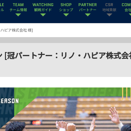
LE
TEAM
WATCHING
SHOP
PARTNER
CSR
COM
ール
チーム情報
観戦ガイド
ショップ
パートナー
地域貢献
会
・ハピア株式会社 様]
ラソン [冠パートナー：リノ・ハピア株式会