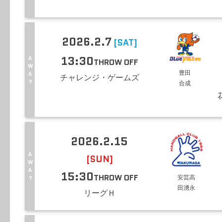
2026.2.7
[SAT]
13:30
AWAY
THROW OFF
豊田
チャレンジ・ゲームズ
合成
2026.2.15
AWAY
[SUN]
15:30
THROW OFF
安芸高
田湧永
リーグＨ