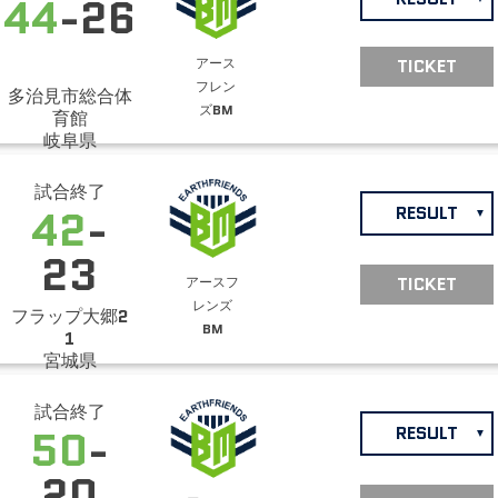
44
-
26
TICKET
アース
フレン
多治見市総合体
ズBM
育館
岐阜県
試合終了
42
-
RESULT
23
TICKET
アースフ
レンズ
フラップ大郷2
BM
1
宮城県
試合終了
50
-
RESULT
20