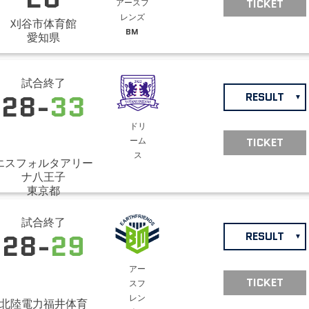
TICKET
アースフ
レンズ
刈谷市体育館
BM
愛知県
試合終了
28
-
33
RESULT
ドリ
ーム
TICKET
ス
エスフォルタアリー
ナ八王子
東京都
試合終了
28
-
29
RESULT
アー
TICKET
スフ
レン
北陸電力福井体育