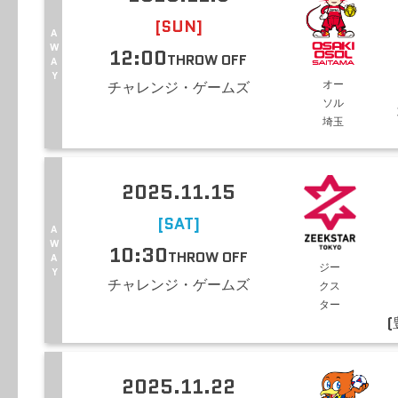
[SUN]
AWAY
12:00
THROW OFF
オー
チャレンジ・ゲームズ
ソル
埼玉
2025.11.15
[SAT]
AWAY
10:30
THROW OFF
ジー
チャレンジ・ゲームズ
クス
ター
2025.11.22