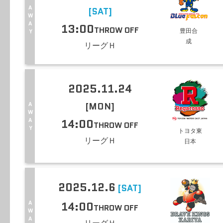
AWAY
[SAT]
13:00
THROW OFF
豊田合
成
リーグＨ
2025.11.24
AWAY
[MON]
14:00
THROW OFF
トヨタ東
リーグＨ
日本
2025.12.6
[SAT]
AWAY
14:00
THROW OFF